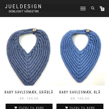
JUELDESIGN
FLIP
0
EKSKLUSIVT HÅNDSTRIK
NAVIGATION
BABY SAVLESMÆK, GRÅBLÅ
BABY SAVLESMÆK, BLÅ
KR.
169,00
KR.
169,00
TILFØJ TIL KURV
TILFØJ TIL KURV