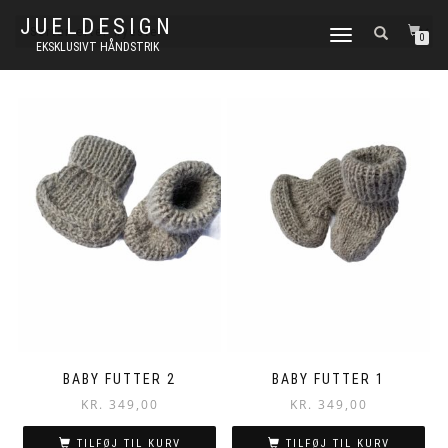
JUELDESIGN
FLIP
0
EKSKLUSIVT HÅNDSTRIK
NAVIGATION
BABY FUTTER 2
BABY FUTTER 1
KR.
349,00
KR.
349,00
TILFØJ TIL KURV
TILFØJ TIL KURV