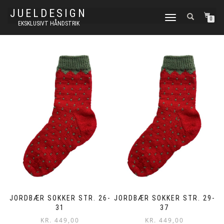
JUELDESIGN
FLIP
0
EKSKLUSIVT HÅNDSTRIK
NAVIGATION
JORDBÆR SOKKER STR. 26-
JORDBÆR SOKKER STR. 29-
31
37
KR.
449,00
KR.
449,00