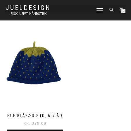
JUELDESIGN
FLIP
0
EKSKLUSIVT HÅNDSTRIK
NAVIGATION
HUE BLÅBÆR STR. 5-7 ÅR
KR.
399,00