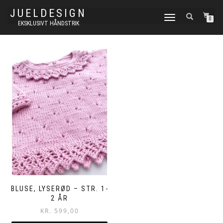
JUELDESIGN
FLIP
0
EKSKLUSIVT HÅNDSTRIK
NAVIGATION
BLUSE, LYSERØD – STR. 1-
2 ÅR
KR.
599,00