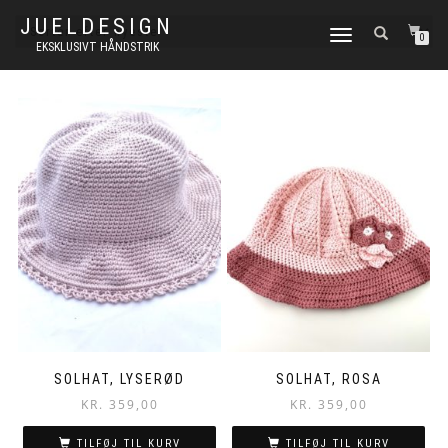
JUELDESIGN
FLIP
0
EKSKLUSIVT HÅNDSTRIK
NAVIGATION
SOLHAT, LYSERØD
SOLHAT, ROSA
KR.
359,00
KR.
359,00
TILFØJ TIL KURV
TILFØJ TIL KURV