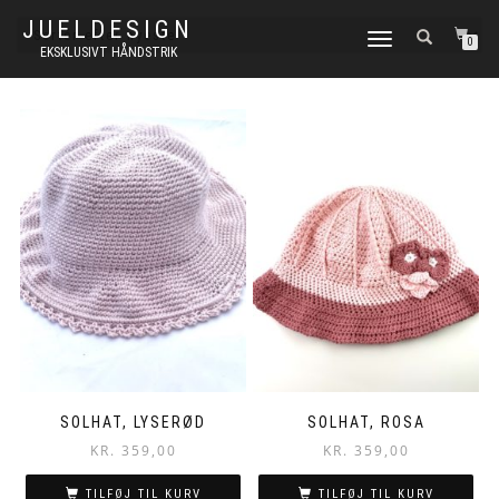
JUELDESIGN
FLIP
0
EKSKLUSIVT HÅNDSTRIK
NAVIGATION
SOLHAT, LYSERØD
SOLHAT, ROSA
KR.
359,00
KR.
359,00
TILFØJ TIL KURV
TILFØJ TIL KURV