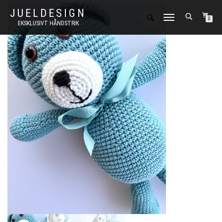
JUELDESIGN
FLIP
0
EKSKLUSIVT HÅNDSTRIK
NAVIGATION