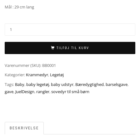
Mål : 29 cm lang
TILFØJ TIL KURV
Varenummer (SKU):
BB0001
Kategorier:
Krammedyr
,
Legetøj
Tags:
Baby
,
baby legetøj
,
baby udstyr
,
Bæredygtighed
,
barselsgave
,
gave
,
JuelDesign
,
rangler
,
sovedyr til små børn
BESKRIVELSE