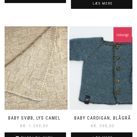
LÆS MERE
Udsolgt
BABY SVØB, LYS CAMEL
BABY CARDIGAN, BLÅGRÅ
KR.
1.599,00
KR.
599,00