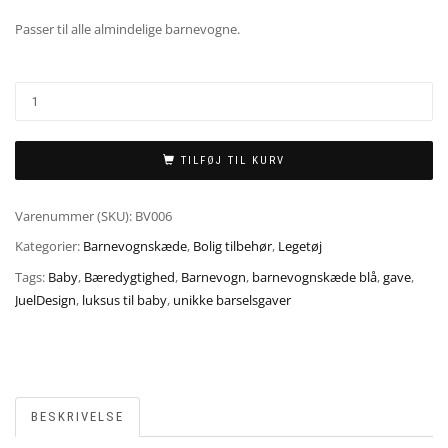
Passer til alle almindelige barnevogne.
TILFØJ TIL KURV
Varenummer (SKU):
BV006
Kategorier:
Barnevognskæde
,
Bolig tilbehør
,
Legetøj
Tags:
Baby
,
Bæredygtighed
,
Barnevogn
,
barnevognskæde blå
,
gave
,
JuelDesign
,
luksus til baby
,
unikke barselsgaver
BESKRIVELSE