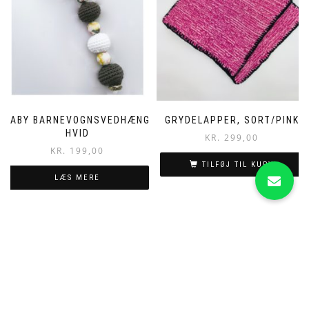
BABY BARNEVOGNSVEDHÆNG
GRYDELAPPER, SORT/PINK
HVID
KR.
299,00
KR.
199,00
TILFØJ TIL KURV
LÆS MERE