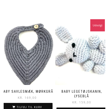
Udsolgt
BABY SAVLESMÆK, MØRKGRÅ
BABY LEGETØJSKANIN,
LYSEBLÅ
KR.
169,00
KR.
159,00
TILFØJ TIL KURV