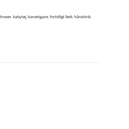
shower
,
babytøj
,
barselsgave
,
fortidligt født
,
håndstrik
,