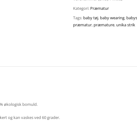
Kategori:
Præmatur
Tags:
baby tøj
,
baby wearing
,
baby
præmatur
,
præmature
,
unika strik
0% økologisk bomuld.
kkert og kan vaskes ved 60 grader.