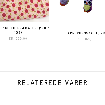
EDYNE TIL PRÆMATURBØRN /
ROSE
BARNEVOGNSKÆDE, R
KR.
699,00
KR.
369,00
RELATEREDE VARER