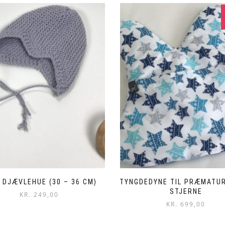
 DJÆVLEHUE (30 – 36 CM)
TYNGDEDYNE TIL PRÆMATUR
STJERNE
KR.
249,00
KR.
699,00
Dette
vare