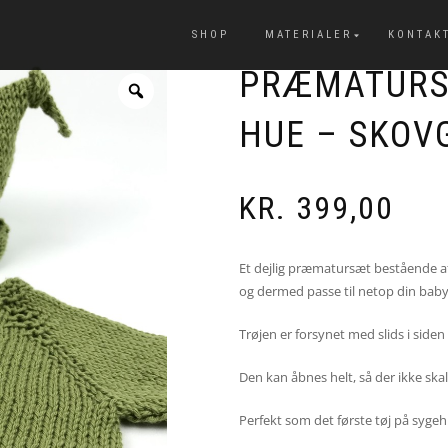
SHOP
MATERIALER
KONTAK
PRÆMATURS
HUE – SKOVG
KR.
399,00
Et dejlig præmatursæt bestående af 
og dermed passe til netop din baby
Trøjen er forsynet med slids i siden
Den kan åbnes helt, så der ikke ska
Perfekt som det første tøj på sygehu