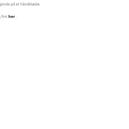
iggende på et håndklæde.
 fint
her
.