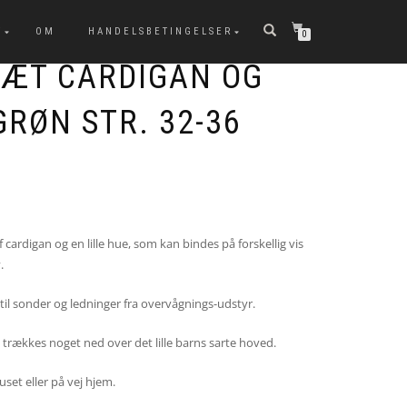
T
OM
HANDELSBETINGELSER
0
ÆT CARDIGAN OG
RØN STR. 32-36
cardigan og en lille hue, som kan bindes på forskellig vis
.
 til sonder og ledninger fra overvågnings-udstyr.
l trækkes noget ned over det lille barns sarte hoved.
set eller på vej hjem.