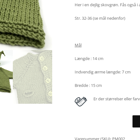
Her i en dejlig skovgrøn. Fås også i 
Str. 32-36 (se mål nedenfor)
Mål
Længde : 14 cm
Indvendig ærme længde: 7 cm
Bredde : 15 cm
Er der størrelser eller far
Varenummer (SKU):
PM002