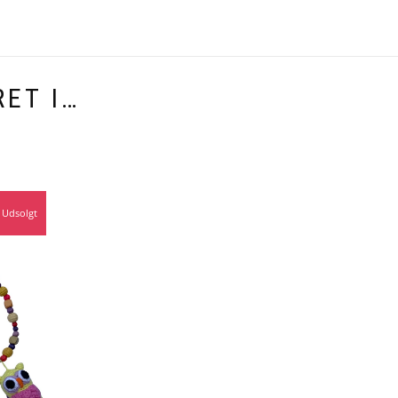
ET I…
Udsolgt