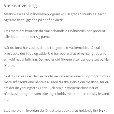
Vaskeanvisning
Maskinvaskes på håndvaskeprogram -20-30 grader, strækkes i facon
og tørre fladt liggende på et håndklæde.
Læs mere om hvordan du skal behandle dit håndstrikkede produkt
således at det holder sig pænt.
Når du først har vaskes dit uld i et godt uld-vaskemiddel, så skal du
ikke vaske det i tide og utide. Uld har bedre af at blive hængt udenfor
en kold nat til luftning. Dermed er uld fibrene atter genoprettet og klar
til brug.
Skal du vaske så er de nye moderne vaskemaskiners uldprogram oftes
mere skånsomt end håndvask. Men du skal tjekke din maskine, før du
smider dit yndlingsstrik i den. Tjek om din vaskemaskine har et
håndvaskeprogram som ikke tager koldt, men tempereret skylle vand
ind.
Læs mere om, hvordan du får dette produkt til at holde sig fint
her
.