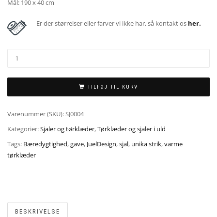
Mål: 190 x 40 cm
Er der størrelser eller farver vi ikke har, så kontakt os
her.
TILFØJ TIL KURV
Varenummer (SKU):
SJ0004
Kategorier:
Sjaler og tørklæder
,
Tørklæder og sjaler i uld
Tags:
Bæredygtighed
,
gave
,
JuelDesign
,
sjal
,
unika strik
,
varme
tørklæder
BESKRIVELSE