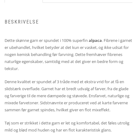
BESKRIVELSE
Dette skønne garn er spundet i 100% superfin
alpaca
. Fibrene i garnet
er ubehandlet, hvilket betyder at det kun er vasket, og ikke udsat for
nogen kemisk behandling før farvning. Dette fremhæver fibrenes
naturlige egenskaber, samtidig med at det giver en bedre form og
tekstur.
Denne kvalitet er spundet af 3 tråde med et ekstra vrid for at få en
slidstærk overflade. Garnet har et bredt udvalg af farver, fra de glade
og farverige til de mere dæmpede og støvede. Ensfarvet, naturlige og
mixede farvetoner. Sidstnævnte er produceret ved at karte farverne
sammen før garnet spindes, hvilket giver en flot mixeffekt.
Tøj som er strikket i dette garn er let og komfortabel, det føles utrolig
mild og blød mod huden og har en flot karakteristisk glans.