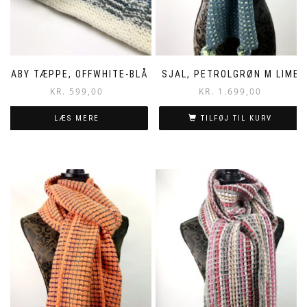
BABY TÆPPE, OFFWHITE-BLÅ
SJAL, PETROLGRØN M LIME
KR.
599,00
KR.
1.699,00
LÆS MERE
TILFØJ TIL KURV