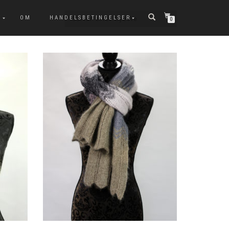
T
OM
HANDELSBETINGELSER
0