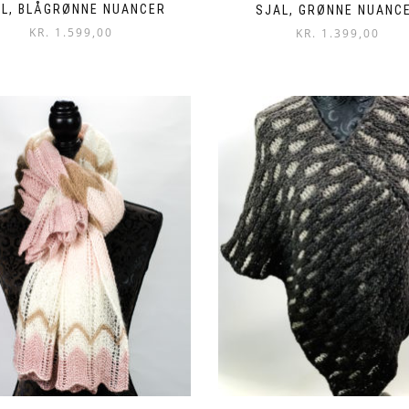
AL, BLÅGRØNNE NUANCER
SJAL, GRØNNE NUANC
KR.
1.599,00
KR.
1.399,00