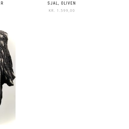
ER
SJAL, OLIVEN
KR.
1.599,00