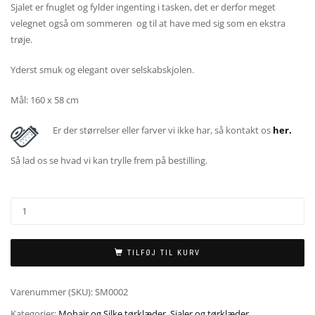
Sjalet er fnuglet og fylder ingenting i tasken, det er derfor meget
velegnet også om sommeren og til at have med sig som en ekstra
trøje.
Yderst smuk og elegant over selskabskjolen.
Mål: 160 x 58 cm
Er der størrelser eller farver vi ikke har, så kontakt os
her.
Så lad os se hvad vi kan trylle frem på bestilling.
TILFØJ TIL KURV
Varenummer (SKU):
SM0002
Kategorier:
Mohair og Silke tørklæder
,
Sjaler og tørklæder