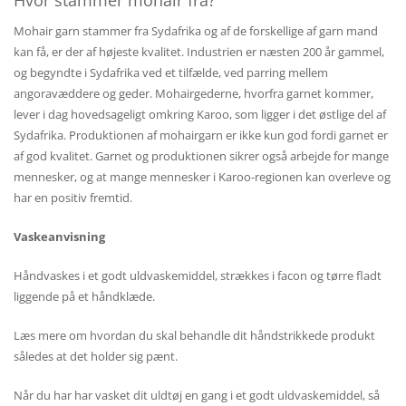
Hvor stammer mohair fra?
Mohair garn stammer fra Sydafrika og af de forskellige af garn mand
kan få, er der af højeste kvalitet. Industrien er næsten 200 år gammel,
og begyndte i Sydafrika ved et tilfælde, ved parring mellem
angoravæddere og geder. Mohairgederne, hvorfra garnet kommer,
lever i dag hovedsageligt omkring Karoo, som ligger i det østlige del af
Sydafrika. Produktionen af mohairgarn er ikke kun god fordi garnet er
af god kvalitet. Garnet og produktionen sikrer også arbejde for mange
mennesker, og at mange mennesker i Karoo-regionen kan overleve og
har en positiv fremtid.
Vaskeanvisning
Håndvaskes i et godt uldvaskemiddel, strækkes i facon og tørre fladt
liggende på et håndklæde.
Læs mere om hvordan du skal behandle dit håndstrikkede produkt
således at det holder sig pænt.
Når du har har vasket dit uldtøj en gang i et godt uldvaskemiddel, så