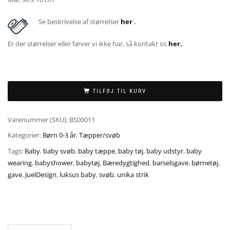
Se beskrivelse af størrelser
her
.
Er der størrelser eller farver vi ikke har, så kontakt os
her.
TILFØJ TIL KURV
Varenummer (SKU):
BS00011
Kategorier:
Børn 0-3 år
,
Tæpper/svøb
Tags:
Baby
,
baby svøb
,
baby tæppe
,
baby tøj
,
baby udstyr
,
baby
wearing
,
babyshower
,
babytøj
,
Bæredygtighed
,
barselsgave
,
børnetøj
,
gave
,
JuelDesign
,
luksus baby
,
svøb
,
unika strik