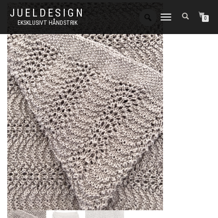
JUELDESIGN
FLIP
0
EKSKLUSIVT HÅNDSTRIK
NAVIGATION