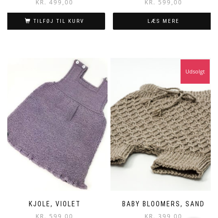
KR.
499,00
KR.
599,00
TILFØJ TIL KURV
LÆS MERE
Udsolgt
KJOLE, VIOLET
BABY BLOOMERS, SAND
KR.
599,00
KR.
399,00