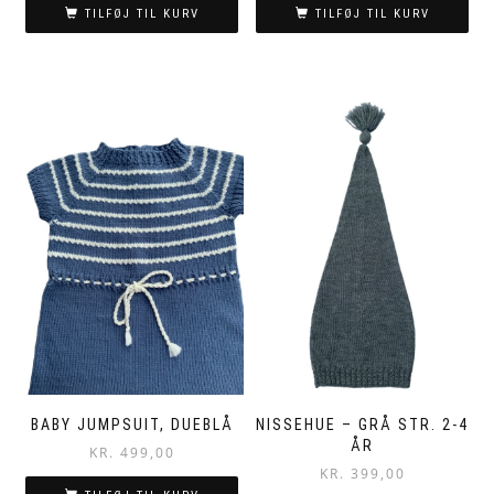
was:
is:
TILFØJ TIL KURV
TILFØJ TIL KURV
kr. 499,00.
kr. 299,00.
BABY JUMPSUIT, DUEBLÅ
NISSEHUE – GRÅ STR. 2-4
ÅR
KR.
499,00
KR.
399,00