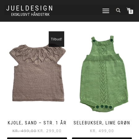
JUELDESIGN
FLIP
0
EKSKLUSIVT HÅNDSTRIK
NAVIGATION
Tilbud!
KJOLE, SAND – STR. 1 ÅR
SELEBUKSER, LIME GRØN
Original
Current
KR.
499,00
KR.
299,00
KR.
499,00
price
price