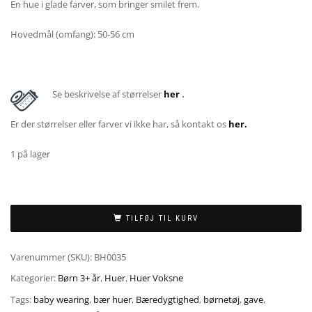
En hue i glade farver, som bringer smilet frem.
Hovedmål (omfang): 50-56 cm
Se beskrivelse af størrelser
her
.
Er der størrelser eller farver vi ikke har, så kontakt os
her.
1 på lager
TILFØJ TIL KURV
Varenummer (SKU):
BH0035
Kategorier:
Børn 3+ år
,
Huer
,
Huer Voksne
Tags:
baby wearing
,
bær huer
,
Bæredygtighed
,
børnetøj
,
gave
,