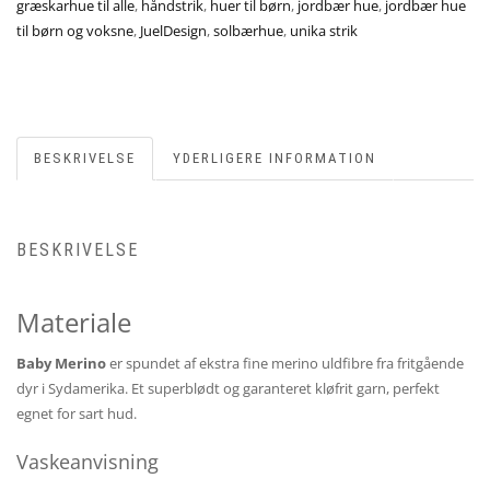
græskarhue til alle
,
håndstrik
,
huer til børn
,
jordbær hue
,
jordbær hue
til børn og voksne
,
JuelDesign
,
solbærhue
,
unika strik
BESKRIVELSE
YDERLIGERE INFORMATION
BESKRIVELSE
Materiale
Baby Merino
er spundet af ekstra fine merino uldfibre fra fritgående
dyr i Sydamerika. Et superblødt og garanteret kløfrit garn, perfekt
egnet for sart hud.
Vaskeanvisning