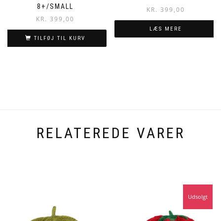
8+/SMALL
KR.
399,00
KR.
399,00
LÆS MERE
TILFØJ TIL KURV
RELATEREDE VARER
Udsolgt