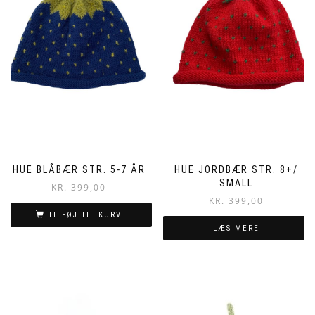
HUE BLÅBÆR STR. 5-7 ÅR
HUE JORDBÆR STR. 8+/
SMALL
KR.
399,00
KR.
399,00
TILFØJ TIL KURV
LÆS MERE