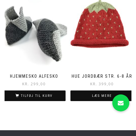
HJEMMESKO ALFESKO
HUE JORDBÆR STR. 6-8 ÅR
KR.
299,00
KR.
399,00
TILFØJ TIL KURV
LÆS MERE