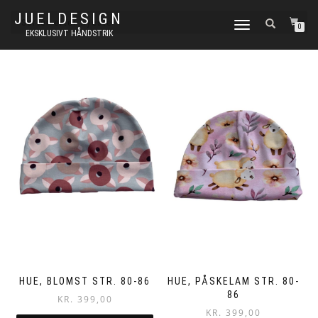
JUELDESIGN
FLIP
0
EKSKLUSIVT HÅNDSTRIK
NAVIGATION
HUE, BLOMST STR. 80-86
HUE, PÅSKELAM STR. 80-
86
KR.
399,00
KR.
399,00