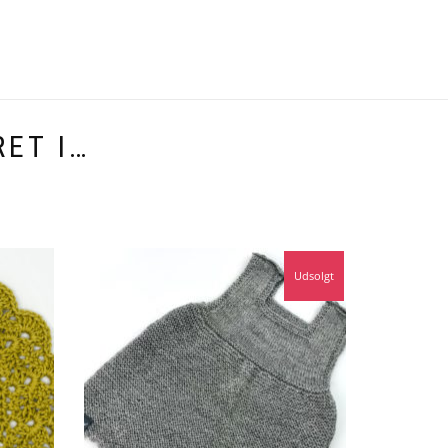
ET I…
Udsolgt