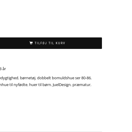
TILFØJ TIL KURV
3 år
dygtighed
,
børnetøj
,
dobbelt bomuldshue ser 80-86
,
mhue til nyfødte
,
huer til børn
,
JuelDesign
,
præmatur
,