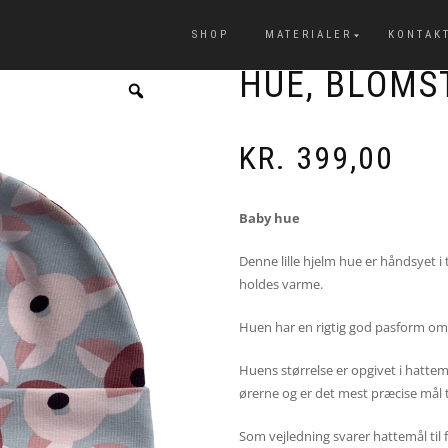
SHOP
MATERIALER
KONTAK
HUE, BLOMST
KR.
399,00
Baby hue
Denne lille hjelm hue er håndsyet 
holdes varme.
Huen har en rigtig god pasform om
Huens størrelse er opgivet i hattem
ørerne og er det mest præcise mål ti
Som vejledning svarer hattemål til 