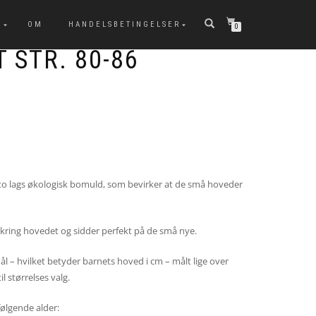
T
OM
HANDELSBETINGELSER
0
 STR. 80-86
i to lags økologisk bomuld, som bevirker at de små hoveder
kring hovedet og sidder perfekt på de små nye.
ål – hvilket betyder barnets hoved i cm – målt lige over
l størrelses valg.
følgende alder: