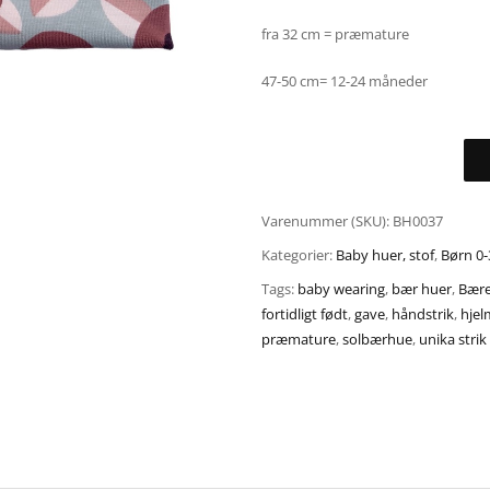
fra 32 cm = præmature
47-50 cm= 12-24 måneder
Varenummer (SKU):
BH0037
Kategorier:
Baby huer, stof
,
Børn 0-
Tags:
baby wearing
,
bær huer
,
Bære
fortidligt født
,
gave
,
håndstrik
,
hjel
præmature
,
solbærhue
,
unika strik