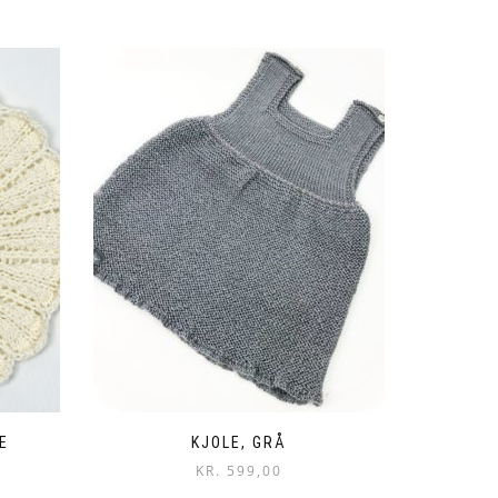
E
KJOLE, GRÅ
KR.
599,00