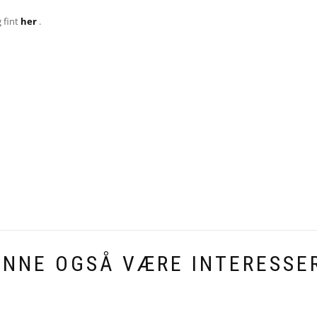
 fint
her
.
UNNE OGSÅ VÆRE INTERESSER