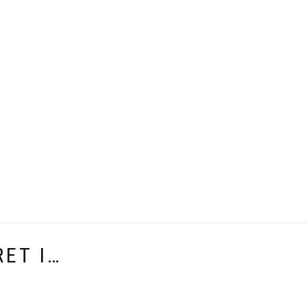
ET I…