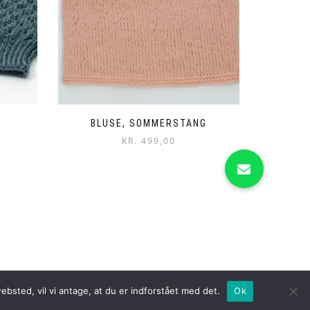
Å
BLUSE, SOMMERSTANG
KR.
499,00
bsted, vil vi antage, at du er indforstået med det.
Ok