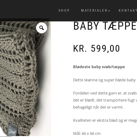
SHOP
MATERIALER
KONTAK
BABY TÆPPE
KR.
599,00
Blødeste baby svøb/tæppe
Dette skønne og super bløde baby 
Fordelen ved dette garn er, at svø
det er blødt, det transportere fugt
behageligt når det er varmt.
Kvaliteten er ekstra blød og er meg
Mål: 66 x 66 cm