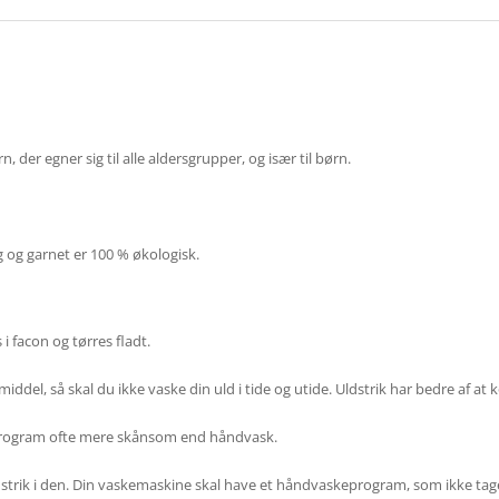
der egner sig til alle aldersgrupper, og især til børn.
g og garnet er 100 % økologisk.
 facon og tørres fladt.
iddel, så skal du ikke vaske din uld i tide og utide. Uldstrik har bedre af at
program ofte mere skånsom end håndvask.
s strik i den. Din vaskemaskine skal have et håndvaskeprogram, som ikke tag