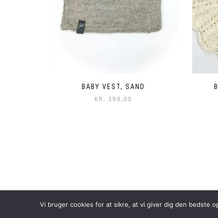
BABY VEST, SAND
KR.
399,00
Vi bruger cookies for at sikre, at vi giver dig den bedste