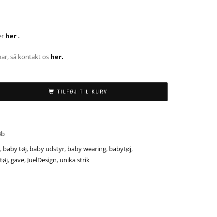
er
her
.
 har, så kontakt os
her.
TILFØJ TIL KURV
øb
,
baby tøj
,
baby udstyr
,
baby wearing
,
babytøj
,
tøj
,
gave
,
JuelDesign
,
unika strik