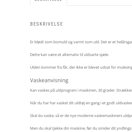
BESKRIVELSE
Er blødt som bomuld og varmt som uld. Det er et helårsgarn, 
Dette kan være et alternativ til uldsarte sjæle.
Ulden kommer fra får, der ikke er blevet udsat for mulesin
Vaskeanvisning
Kan vaskes på uldprogram i maskinen, 30 grader. Strækkes i
Når du har har vasket dit uldtøj en gang i et godt uldvaskem
Skal du vaske, så er de nye moderne vaskemaskiners uld
Men du skal tjekke din maskine, før du smider dit yndling