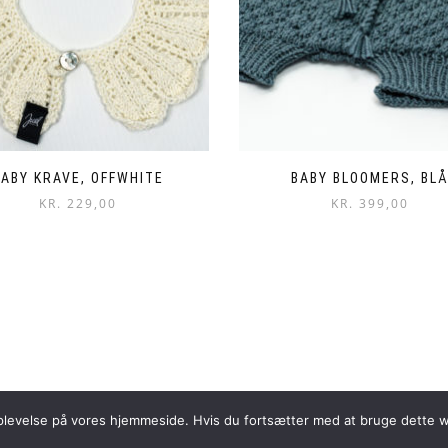
BABY KRAVE, OFFWHITE
BABY BLOOMERS, BL
KR.
229,00
KR.
399,00
 oplevelse på vores hjemmeside. Hvis du fortsætter med at bruge dette we