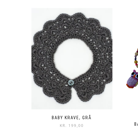
BABY KRAVE, GRÅ
B
KR.
199,00