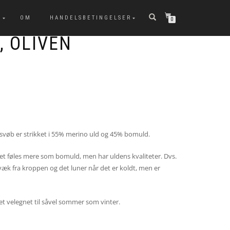
T
OM
HANDELSBETINGELSER
0
, OLIVEN
svøb er strikket i 55% merino uld og 45% bomuld.
bet føles mere som bomuld, men har uldens kvaliteter. Dvs.
 væk fra kroppen og det luner når det er koldt, men er
et velegnet til såvel sommer som vinter.