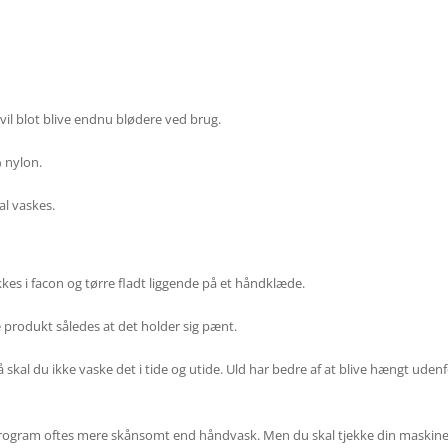
vil blot blive endnu blødere ved brug.
 nylon.
al vaskes.
s i facon og tørre fladt liggende på et håndklæde.
produkt således at det holder sig pænt.
å skal du ikke vaske det i tide og utide. Uld har bedre af at blive hængt udenf
ogram oftes mere skånsomt end håndvask. Men du skal tjekke din maskine, fø