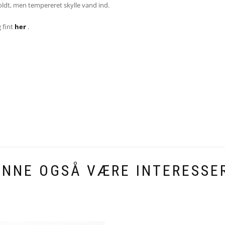
dt, men tempereret skylle vand ind.
 fint
her
.
UNNE OGSÅ VÆRE INTERESSER