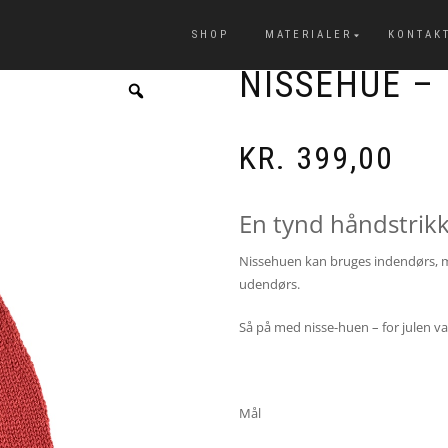
SHOP
MATERIALER
KONTAK
NISSEHUE –
KR.
399,00
En tynd håndstrik
Nissehuen kan bruges indendørs, men
udendørs.
Så på med nisse-huen – for julen var
Mål