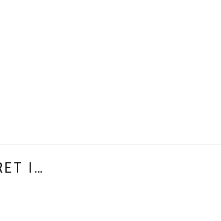
ET I…