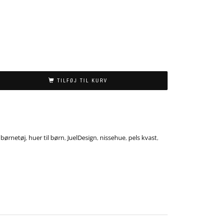
TILFØJ TIL KURV
,
børnetøj
,
huer til børn
,
JuelDesign
,
nissehue
,
pels kvast
,