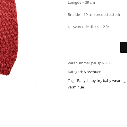
Længde = 39 cm
Bredde = 19 cm (bredeste sted)
ca. svarende til str. 1-2 år
Varenummer (SKU):
NH005
Kategori:
Nissehuer
Tags:
Baby
,
baby tøj
,
baby wearing
varm hue