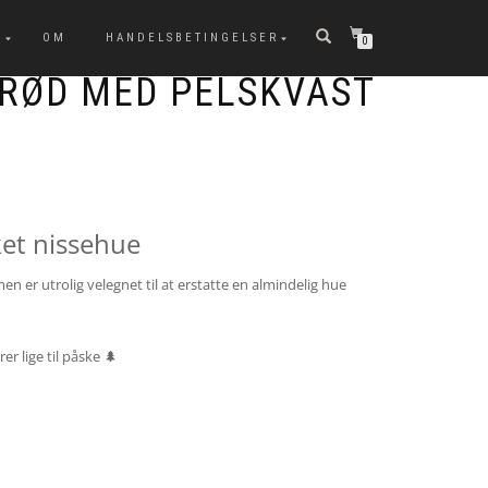
T
OM
HANDELSBETINGELSER
0
 RØD MED PELSKVAST
ket nissehue
 er utrolig velegnet til at erstatte en almindelig hue
er lige til påske 🌲