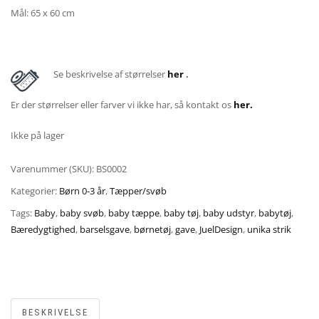
Mål: 65 x 60 cm
Se beskrivelse af størrelser
her
.
Er der størrelser eller farver vi ikke har, så kontakt os
her.
Ikke på lager
Varenummer (SKU):
BS0002
Kategorier:
Børn 0-3 år
,
Tæpper/svøb
Tags:
Baby
,
baby svøb
,
baby tæppe
,
baby tøj
,
baby udstyr
,
babytøj
,
Bæredygtighed
,
barselsgave
,
børnetøj
,
gave
,
JuelDesign
,
unika strik
BESKRIVELSE