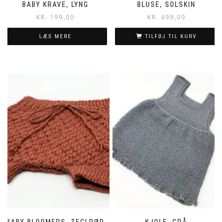
BABY KRAVE, LYNG
BLUSE, SOLSKIN
KR.
199,00
KR.
499,00
LÆS MERE
TILFØJ TIL KURV
BABY BLOOMERS, TEGLRØD
KJOLE, GRÅ