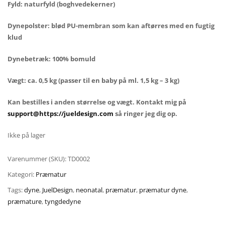
Fyld: naturfyld (boghvedekerner)
Dynepolster: blød PU-membran som kan aftørres med en fugtig
klud
Dynebetræk: 100% bomuld
Vægt: ca. 0,5 kg (passer til en baby på ml. 1,5 kg – 3 kg)
Kan bestilles i anden størrelse og vægt. Kontakt mig på
support@https://jueldesign.com
så ringer jeg dig op.
Ikke på lager
Varenummer (SKU):
TD0002
Kategori:
Præmatur
Tags:
dyne
,
JuelDesign
,
neonatal
,
præmatur
,
præmatur dyne
,
præmature
,
tyngdedyne