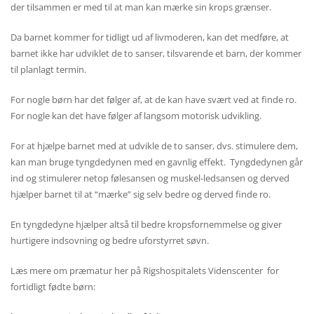
der tilsammen er med til at man kan mærke sin krops grænser.
Da barnet kommer for tidligt ud af livmoderen, kan det medføre, at
barnet ikke har udviklet de to sanser, tilsvarende et barn, der kommer
til planlagt termin.
For nogle børn har det følger af, at de kan have svært ved at finde ro.
For nogle kan det have følger af langsom motorisk udvikling.
For at hjælpe barnet med at udvikle de to sanser, dvs. stimulere dem,
kan man bruge tyngdedynen med en gavnlig effekt. Tyngdedynen går
ind og stimulerer netop følesansen og muskel-ledsansen og derved
hjælper barnet til at “mærke” sig selv bedre og derved finde ro.
En tyngdedyne hjælper altså til bedre kropsfornemmelse og giver
hurtigere indsovning og bedre uforstyrret søvn.
Læs mere om præmatur her på Rigshospitalets Videnscenter for
fortidligt fødte børn: