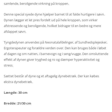
samlende, beroligende virkning på kroppen.
Denne special syede dyne hjælper barnet til at falde hurtigere i søvn.
Dynen lægger et let pres fordelt ud på hele kroppen, som virker
afstressende og beroligende, hvilket bidrager til en bedre og mere
afslappet søvn.
Tyngdedynen anvendes på Neonatalafdelinger, af Sundhedsplejesker,
Ergoterapeuter og forældre verden over. Den kan bruges både i løbet
af dagen og om natten, i barnevogn og i seng/vugge. Den omsluttende
effekt af dynen giver tryghed og ro og dæmper hyperaktivitet og
stress.
Sættet består af dyne og et aftagelig dynebetræk. Der kan købes
ekstra dynebetræk.
Længde: 30 cm
Bredde: 21/30 cm