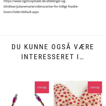
https://www.rigshospitalet.dk/afdelinger-og-
klinikker/julianemarie/videnscenter-for-tidligt-foedte-
boern/Sider/default.aspx
DU KUNNE OGSÅ VÆRE
INTERESSERET I…
Udsolgt
Udsolgt