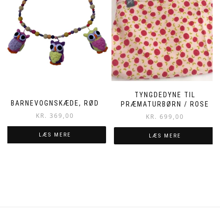
TYNGDEDYNE TIL
BARNEVOGNSKÆDE, RØD
PRÆMATURBØRN / ROSE
KR.
369,00
KR.
699,00
LÆS MERE
LÆS MERE