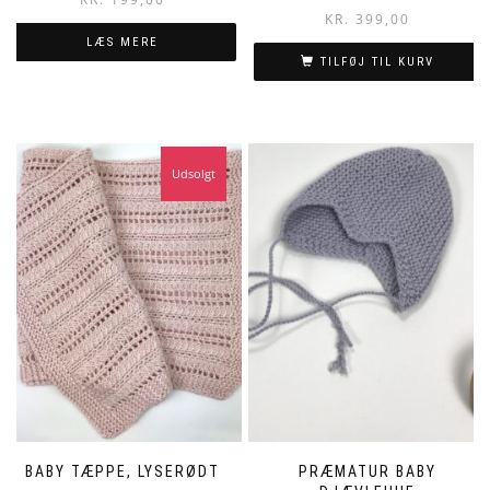
KR.
399,00
LÆS MERE
TILFØJ TIL KURV
Udsolgt
BABY TÆPPE, LYSERØDT
PRÆMATUR BABY