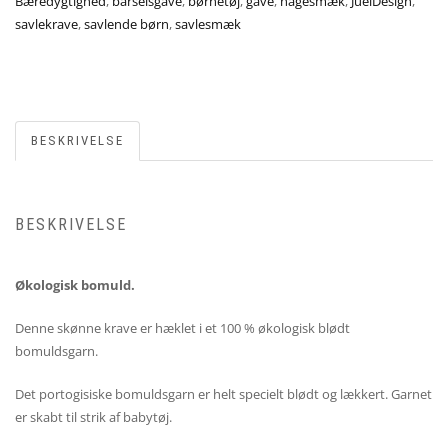
Bæredygtighed
,
barselsgave
,
børnetøj
,
gave
,
hagesmæk
,
JuelDesign
,
savlekrave
,
savlende børn
,
savlesmæk
BESKRIVELSE
BESKRIVELSE
Økologisk bomuld.
Denne skønne krave er hæklet i et 100 % økologisk blødt
bomuldsgarn.
Det portogisiske bomuldsgarn er helt specielt blødt og lækkert. Garnet
er skabt til strik af babytøj.