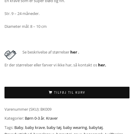
En krave som er super blød og fin.
Str. 9 – 24 måneder.
Diameter mål: 8 – 10 cm
Se beskrivelse af størrelser
her
.
Er der størrelser eller farver vi ikke har, så kontakt os
her.
TILFØJ TIL KURV
Varenummer (SKU):
BK009
Kategorier:
Børn 0-3 år
,
Kraver
Tags:
Baby
,
baby krave
,
baby tøj
,
baby wearing
,
babytøj
,