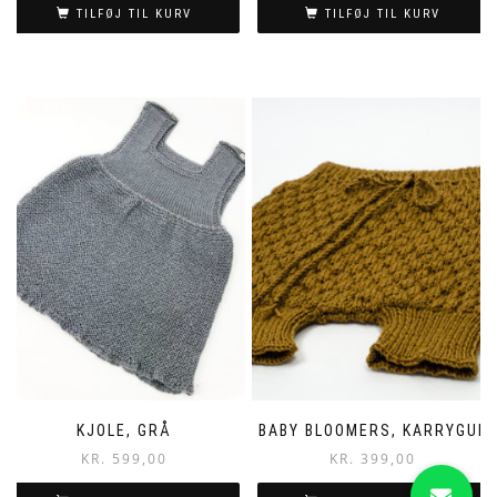
TILFØJ TIL KURV
TILFØJ TIL KURV
KJOLE, GRÅ
BABY BLOOMERS, KARRYGUL
KR.
599,00
KR.
399,00