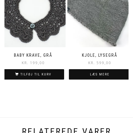
BABY KRAVE, GRÅ
KJOLE, LYSEGRÅ
KR.
199,00
KR.
599,00
TILFØJ TIL KURV
LÆS MERE
RELATEREDE VARER