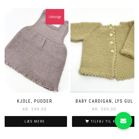
Udsolgt
KJOLE, PUDDER
BABY CARDIGAN, LYS GUL
KR.
599,00
KR.
599,00
LÆS MERE
TILFØJ TIL KURV