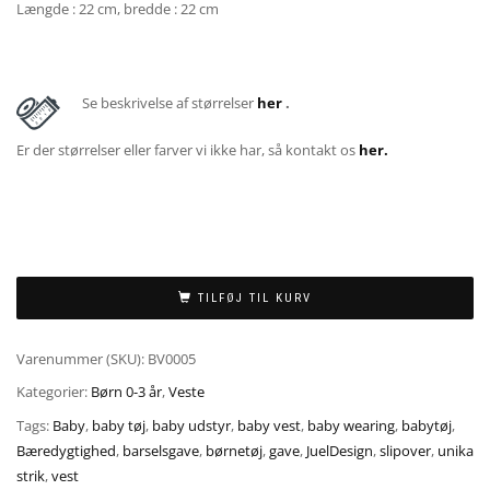
Længde : 22 cm, bredde : 22 cm
Se beskrivelse af størrelser
her
.
Er der størrelser eller farver vi ikke har, så kontakt os
her.
TILFØJ TIL KURV
Varenummer (SKU):
BV0005
Kategorier:
Børn 0-3 år
,
Veste
Tags:
Baby
,
baby tøj
,
baby udstyr
,
baby vest
,
baby wearing
,
babytøj
,
Bæredygtighed
,
barselsgave
,
børnetøj
,
gave
,
JuelDesign
,
slipover
,
unika
strik
,
vest