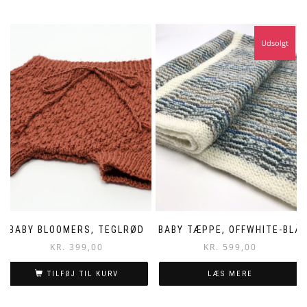
Udsolgt
BABY BLOOMERS, TEGLRØD
BABY TÆPPE, OFFWHITE-BLÅ
KR.
399,00
KR.
599,00
TILFØJ TIL KURV
LÆS MERE