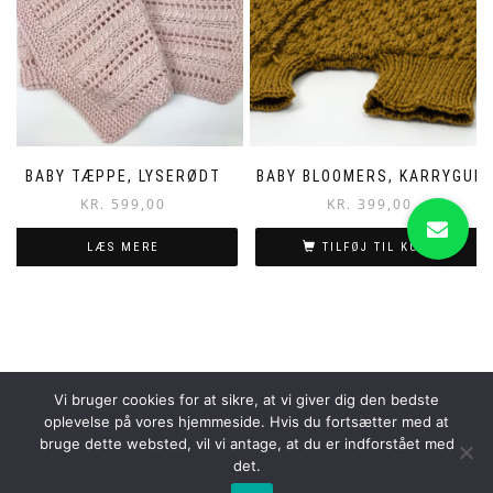
BABY TÆPPE, LYSERØDT
BABY BLOOMERS, KARRYGUL
KR.
599,00
KR.
399,00
LÆS MERE
TILFØJ TIL KURV
Vi bruger cookies for at sikre, at vi giver dig den bedste
oplevelse på vores hjemmeside. Hvis du fortsætter med at
bruge dette websted, vil vi antage, at du er indforstået med
det.