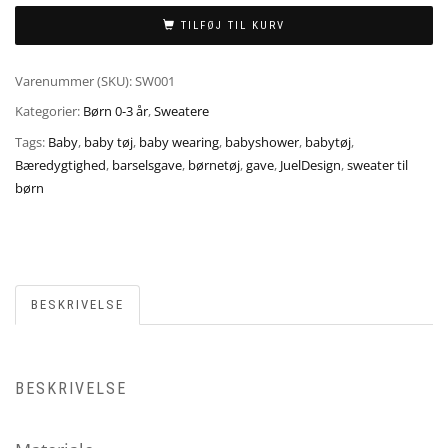
TILFØJ TIL KURV
Varenummer (SKU):
SW001
Kategorier:
Børn 0-3 år
,
Sweatere
Tags:
Baby
,
baby tøj
,
baby wearing
,
babyshower
,
babytøj
,
Bæredygtighed
,
barselsgave
,
børnetøj
,
gave
,
JuelDesign
,
sweater til
børn
BESKRIVELSE
BESKRIVELSE