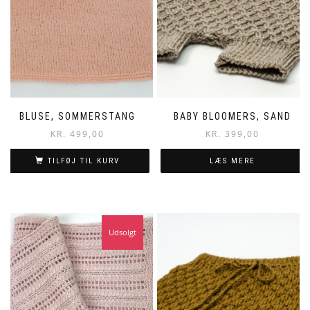
BLUSE, SOMMERSTANG
BABY BLOOMERS, SAND
KR.
499,00
KR.
399,00
TILFØJ TIL KURV
LÆS MERE
Udsolgt