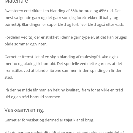
Materiale
Sweateren er strikket i en blanding af 55% bomuld og 45% uld. Det
mest sælgende garn og det garn som jeg foretrækker til baby- og
børnetøj. Blandingen er super blød og forbliver blød også efter vask.
Fordelen ved tøj der er strikket i denne garntype er, at det kan bruges
både sommer og vinter.
Garnet er fremstillet af en skøn blanding af mulesingfri, økologisk
merino og økologisk bomuld. Det specielle ved dette garn er, at det
fremstilles ved at blande fibrene sammen, inden spindingen finder
sted.
På denne måde får man en helt ny kvalitet, frem for at vikle en tråd
uld og en tråd bomuld sammen.
Vaskeanvisning.
Garnet er forvasket og dermed er tøjet klar til brug.
Når du har har vasket dit uldtøj en gang i et godt uldvaskemiddel, så